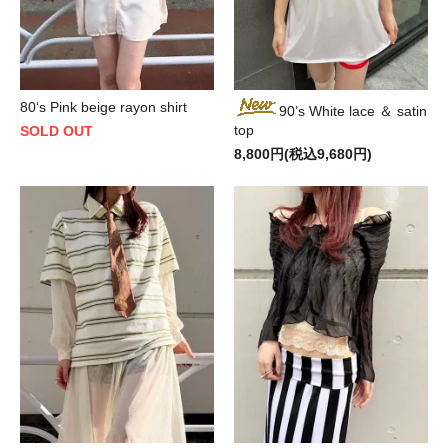
80‘s Pink beige rayon shirt
90’s White lace ＆ satin
top
SOLD OUT
8,800円(税込9,680円)