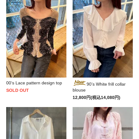
00‘s Lace pattern design top
90’s White frill collar
blouse
SOLD OUT
12,800円(税込14,080円)