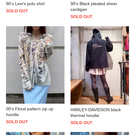
90’s Levi‘s polo shirt
90's Black pleated sheer
cardigan
SOLD OUT
SOLD OUT
00‘s Floral pattern zip up
HARLEY-DAVIDSON black
hoodie
thermal hoodie
SOLD OUT
SOLD OUT