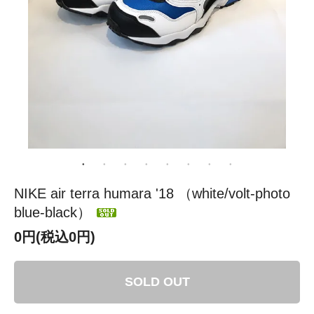
NIKE air terra humara '18 （white/volt-photo
blue-black）
0円(税込0円)
SOLD OUT