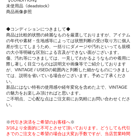
未使用品《deadstock》
商品画像参照
◆コンディションにつきまして◆
商品は比較的状態の綺麗なものを厳選しておりますが、アイテム
の年代や素材・生地感等によっては状態判断の受け取り方に個人
差が生じてしまうため、一括りにダメージや汚れといっても規模
の大小等明確な区別による言及ができない面がございます。
傷、汚れ等につきましては、一見してわかるようなものや着用に
際し著しく目立つものは説明文や画像等でご紹介しております
が、VINTAGE / USEDの範囲内と判断した細かなものにつきまし
ては、説明を省いている場合がございます。予めご了承くださ
い。
新品にはない特有の使用感や経年変化を含めた上で、VINTAGE
の魅力をお楽しみ頂ければと思います。
ご不明点、ご心配な点はご注文前にお気軽にお問い合わせくださ
い。
※
代引き決済をご希望のお客様へ
※
3/16より全面的に不可とさせて頂いております。どうしても代引
きでのご注文をご希望の場合は大変お手数ですが、当店営業時間