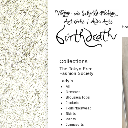
Ho
Collections
The Tokyo Free
Fashion Society
Lady's
All
Dresses
Blouses/Tops
Jackets
T-shirts/sweat
Skirts
Pants
Jumpsuits