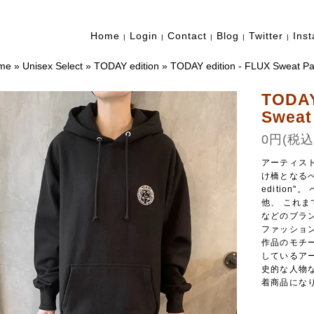
Home
Login
Contact
Blog
Twitter
Ins
|
|
|
|
|
me
»
Unisex Select
»
TODAY edition
»
TODAY edition - FLUX Sweat P
TODAY
Sweat
0円(税込
アーティス
け橋となるべ
editio
他、 これまでに
などのブラ
ファッショ
作品のモチ
しているア
史的な人物な
着商品にな