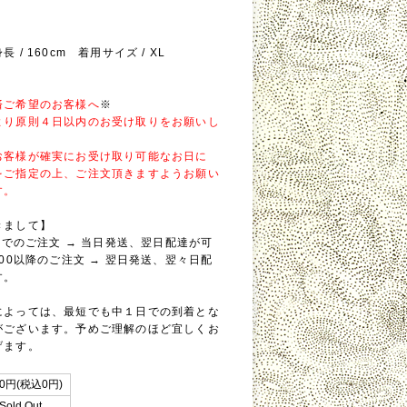
 / 160cm 着用サイズ / XL
済ご希望のお客様へ
※
より原則４日以内のお受け取りをお願いし
。
お客様が確実にお受け取り可能なお日に
をご指定の上、ご注文頂きますようお願い
す。
きまして】
0までのご注文 → 当日発送、翌日配達が可
:00以降のご注文 → 翌日発送、翌々日配
す。
によっては、最短でも中１日での到着とな
がございます。予めご理解のほど宜しくお
げます。
0円(税込0円)
Sold Out