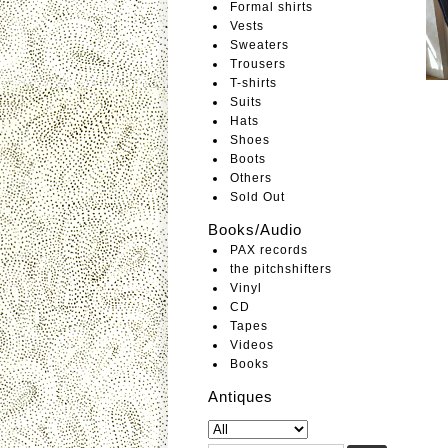
Formal shirts
Vests
Sweaters
Trousers
T-shirts
Suits
Hats
Shoes
Boots
Others
Sold Out
Books/Audio
PAX records
the pitchshifters
Vinyl
CD
Tapes
Videos
Books
Antiques