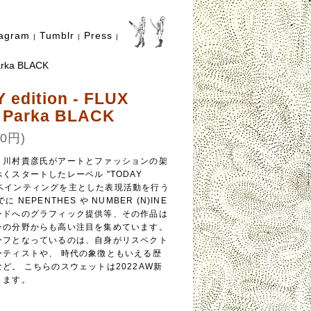
tagram
Tumblr
Press
|
|
|
arka BLACK
 edition - FLUX
 Parka BLACK
0円)
ト川村貴彦氏がアートとファッションの架
くスタートしたレーベル "TODAY
n"。 ペインティングを主とした表現活動を行う
 NEPENTHES や NUMBER (N)INE
ンドへのグラフィック提供等、その作品は
ンの分野からも高い注目を集めています。
ーフとなっているのは、自身がリスペクト
ーティストや、 時代の象徴ともいえる歴
ど。 こちらのスウェットは2022AW新
ります。