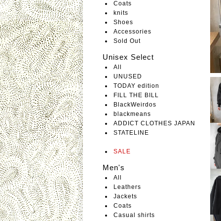
Coats
knits
Shoes
Accessories
Sold Out
Unisex Select
All
UNUSED
TODAY edition
FILL THE BILL
BlackWeirdos
blackmeans
ADDICT CLOTHES JAPAN
STATELINE
SALE
Men's
All
Leathers
Jackets
Coats
Casual shirts