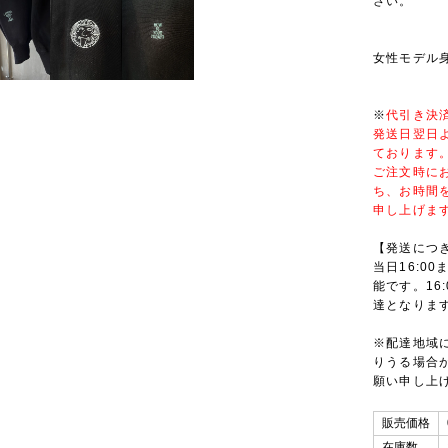
さい。
女性モデル身長
※
代引き決
発送日翌日
ております
ご注文時に
ち、お時間
申し上げま
【発送につ
当日16:0
能です。16
達となりま
※配達地域
りうる場合
願い申し上
販売価格
在庫数