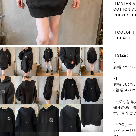
【MATERI
COTTON 7
POLYESTE
【COLOR
・BLACK
【SIZE】
L
肩幅 55cm /
XL
肩幅 56cm /
/ 裾幅 47cm
※ 採寸は
採寸の為、
す。何卒ご
※ PC、
やイメージ