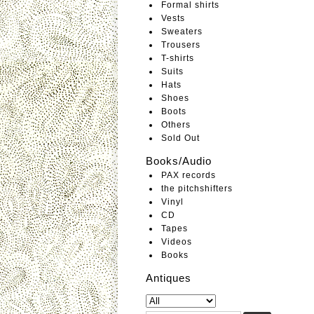
Formal shirts
Vests
Sweaters
Trousers
T-shirts
Suits
Hats
Shoes
Boots
Others
Sold Out
Books/Audio
PAX records
the pitchshifters
Vinyl
CD
Tapes
Videos
Books
Antiques