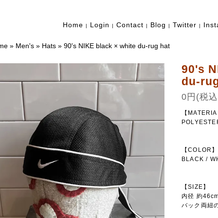
Home
Login
Contact
Blog
Twitter
Ins
|
|
|
|
|
me
»
Men's
»
Hats
»
90's NIKE black × white du-rug hat
90's N
du-rug
0円(税込
【MATERI
POLYESTE
【COLOR
BLACK / W
【SIZE】
内径 約46c
バック両紐の長