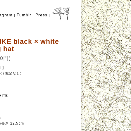
tagram
Tumblr
Press
|
|
|
IKE black × white
 hat
0円)
AL】
R (表記なし)
】
HITE
m
さ 22.5cm