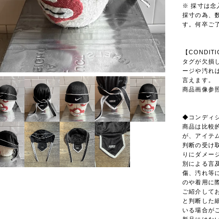
※ 採寸は
採寸の為、
す。何卒ご
【CONDIT
タグが欠損
ージや汚れ
言えます。
商品画像参
◆コンディ
商品は比較
が、アイテ
判断の受け
りにダメー
別による言
傷、汚れ等
のや着用に
ご紹介しており
と判断した
いる場合が