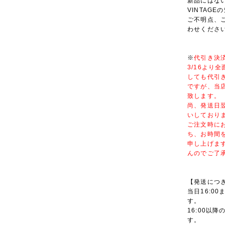
新品にはな
VINTAG
ご不明点、
わせくださ
※
代引き決
3/16より
しても代引
ですが、当
致します。
尚、発送日
いしており
ご注文時に
ち、お時間
申し上げま
んのでご了
【発送につ
当日16:0
す。
16:00以
す。