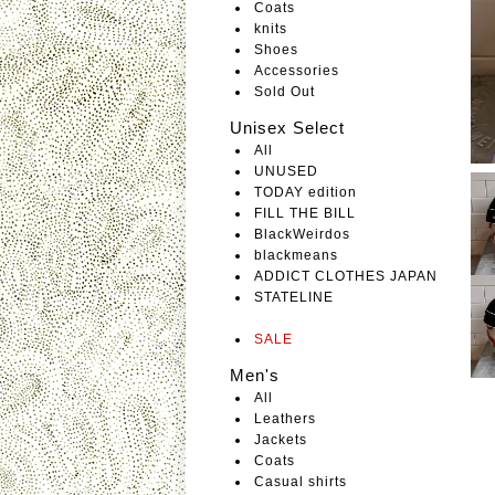
Coats
knits
Shoes
Accessories
Sold Out
Unisex Select
All
UNUSED
TODAY edition
FILL THE BILL
BlackWeirdos
blackmeans
ADDICT CLOTHES JAPAN
STATELINE
SALE
Men's
All
Leathers
Jackets
Coats
Casual shirts