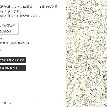
配達地域によっては最短で中１日での到着
事もございます。
のほど宜しくお願い致します。
0円(税込0円)
Sold Out
いて
に基づく表記 (返品など)
シーポリシー