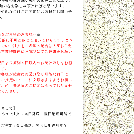
い特有の使用感や経年変化を含めた上で、
Eの魅力をお楽しみ頂ければと思います。
ご心配な点はご注文前にお気軽にお問い合
い。
済をご希望のお客様へ
※
全面的に不可とさせて頂いております。どう
きでのご注文をご希望の場合は大変お手数
店営業時間内にお電話にてご連絡をお願い
翌日より原則４日以内のお受け取りをお願
ます。
お客様が確実にお受け取り可能なお日に
をご指定の上、ご注文頂きますようお願い
す。尚、発送日のご指定は承っておりませ
承ください。
きまして】
0までのご注文→当日発送、翌日配達可能で
降のご注文→翌日発送、翌々日配達可能で