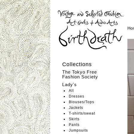
Ho
Collections
The Tokyo Free
Fashion Society
Lady's
All
Dresses
Blouses/Tops
Jackets
T-shirts/sweat
Skirts
Pants
Jumpsuits