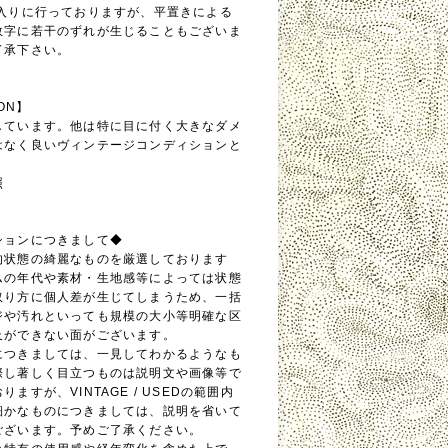
念入りに行っておりますが、平置きによる
数字に若干のずれが生じることもございま
了承下さい。
ION】
しています。他は特に目に付く大きなダメ
はなく良いヴィンテージコンディションと
照
ションにつきまして◆
的状態の綺麗なものを厳選しております
ムの年代や素材・生地感等によっては状態
取り方に個人差が生じてしまうため、一括
ジや汚れといっても規模の大小等明確な区
及ができない面がございます。
につきましては、一見してわかるようなも
際し著しく目立つものは説明文や画像等で
ますが、VINTAGE / USEDの範囲内
細かなものにつきましては、説明を省いて
ございます。予めご了承ください。