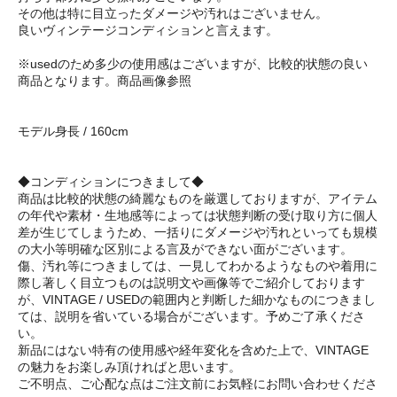
その他は特に目立ったダメージや汚れはございません。
良いヴィンテージコンディションと言えます。
※usedのため多少の使用感はございますが、比較的状態の良い
商品となります。商品画像参照
モデル身長 / 160cm
◆コンディションにつきまして◆
商品は比較的状態の綺麗なものを厳選しておりますが、アイテム
の年代や素材・生地感等によっては状態判断の受け取り方に個人
差が生じてしまうため、一括りにダメージや汚れといっても規模
の大小等明確な区別による言及ができない面がございます。
傷、汚れ等につきましては、一見してわかるようなものや着用に
際し著しく目立つものは説明文や画像等でご紹介しております
が、VINTAGE / USEDの範囲内と判断した細かなものにつきまし
ては、説明を省いている場合がございます。予めご了承くださ
い。
新品にはない特有の使用感や経年変化を含めた上で、VINTAGE
の魅力をお楽しみ頂ければと思います。
ご不明点、ご心配な点はご注文前にお気軽にお問い合わせくださ