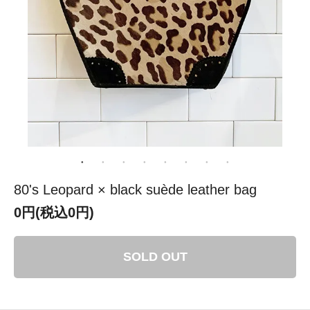
80's Leopard × black suède leather bag
0円(税込0円)
SOLD OUT