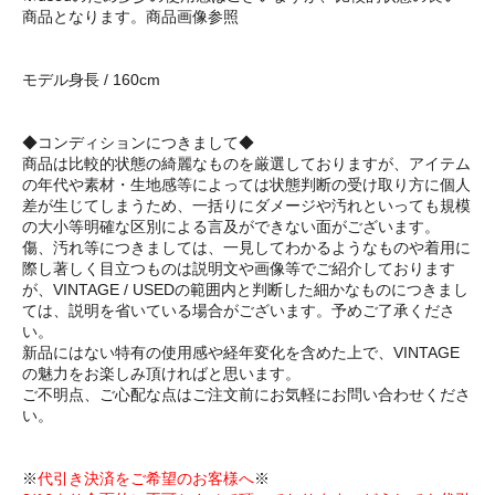
商品となります。商品画像参照
モデル身長 / 160cm
◆コンディションにつきまして◆
商品は比較的状態の綺麗なものを厳選しておりますが、アイテム
の年代や素材・生地感等によっては状態判断の受け取り方に個人
差が生じてしまうため、一括りにダメージや汚れといっても規模
の大小等明確な区別による言及ができない面がございます。
傷、汚れ等につきましては、一見してわかるようなものや着用に
際し著しく目立つものは説明文や画像等でご紹介しております
が、VINTAGE / USEDの範囲内と判断した細かなものにつきまし
ては、説明を省いている場合がございます。予めご了承くださ
い。
新品にはない特有の使用感や経年変化を含めた上で、VINTAGE
の魅力をお楽しみ頂ければと思います。
ご不明点、ご心配な点はご注文前にお気軽にお問い合わせくださ
い。
※
代引き決済をご希望のお客様へ
※