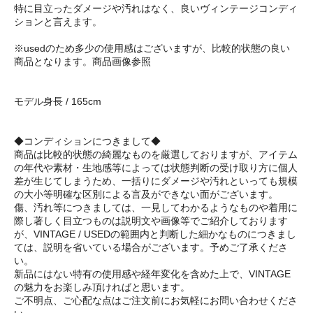
特に目立ったダメージや汚れはなく、良いヴィンテージコンディ
ションと言えます。
※usedのため多少の使用感はございますが、比較的状態の良い
商品となります。商品画像参照
モデル身長 / 165cm
◆コンディションにつきまして◆
商品は比較的状態の綺麗なものを厳選しておりますが、アイテム
の年代や素材・生地感等によっては状態判断の受け取り方に個人
差が生じてしまうため、一括りにダメージや汚れといっても規模
の大小等明確な区別による言及ができない面がございます。
傷、汚れ等につきましては、一見してわかるようなものや着用に
際し著しく目立つものは説明文や画像等でご紹介しております
が、VINTAGE / USEDの範囲内と判断した細かなものにつきまし
ては、説明を省いている場合がございます。予めご了承くださ
い。
新品にはない特有の使用感や経年変化を含めた上で、VINTAGE
の魅力をお楽しみ頂ければと思います。
ご不明点、ご心配な点はご注文前にお気軽にお問い合わせくださ