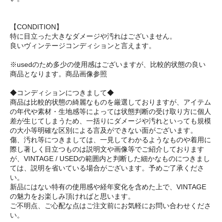
【CONDITION】
特に目立った大きなダメージや汚れはございません。
良いヴィンテージコンディションと言えます。
※usedのため多少の使用感はございますが、比較的状態の良い
商品となります。商品画像参照
◆コンディションにつきまして◆
商品は比較的状態の綺麗なものを厳選しておりますが、アイテム
の年代や素材・生地感等によっては状態判断の受け取り方に個人
差が生じてしまうため、一括りにダメージや汚れといっても規模
の大小等明確な区別による言及ができない面がございます。
傷、汚れ等につきましては、一見してわかるようなものや着用に
際し著しく目立つものは説明文や画像等でご紹介しております
が、VINTAGE / USEDの範囲内と判断した細かなものにつきまし
ては、説明を省いている場合がございます。予めご了承くださ
い。
新品にはない特有の使用感や経年変化を含めた上で、VINTAGE
の魅力をお楽しみ頂ければと思います。
ご不明点、ご心配な点はご注文前にお気軽にお問い合わせくださ
い。