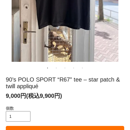
90’s POLO SPORT “R67” tee – star patch &
twill appliqué
9,000円(税込9,900円)
個数