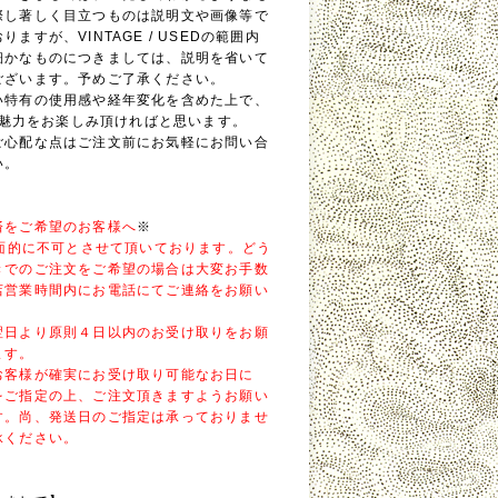
際し著しく目立つものは説明文や画像等で
ますが、VINTAGE / USEDの範囲内
細かなものにつきましては、説明を省いて
ございます。予めご了承ください。
い特有の使用感や経年変化を含めた上で、
Eの魅力をお楽しみ頂ければと思います。
ご心配な点はご注文前にお気軽にお問い合
い。
済をご希望のお客様へ
※
全面的に不可とさせて頂いております。どう
きでのご注文をご希望の場合は大変お手数
店営業時間内にお電話にてご連絡をお願い
翌日より原則４日以内のお受け取りをお願
ます。
お客様が確実にお受け取り可能なお日に
をご指定の上、ご注文頂きますようお願い
す。尚、発送日のご指定は承っておりませ
承ください。