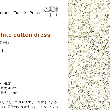
tagram
Tumblr
Press
|
|
|
hite cotton dress
0円)
AL】
〜L相当)
/ 袖丈 46cm
/ 着丈 112cm
念入りに行っておりますが、平置きによる
数字に若干のずれが生じることもございま