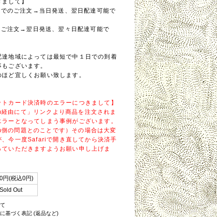
きまして】
0までのご注文→当日発送、翌日配達可能で
降のご注文→翌日発送、翌々日配達可能で
配達地域によっては最短で中１日での到着
事もございます。
のほど宜しくお願い致します。
ットカード決済時のエラーにつきまして】
gram経由にて」リンクより商品を注文されま
エラーとなってしまう事例がございます。
gram側の問題とのことです）その場合は大変
、今一度Safariで開き直してから決済手
っていただきますようお願い申し上げま
0円(税込0円)
Sold Out
いて
に基づく表記 (返品など)