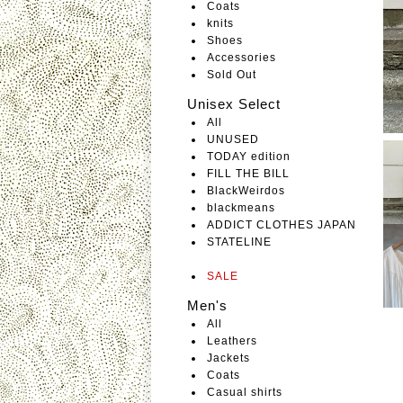
Coats
knits
Shoes
Accessories
Sold Out
Unisex Select
All
UNUSED
TODAY edition
FILL THE BILL
BlackWeirdos
blackmeans
ADDICT CLOTHES JAPAN
STATELINE
SALE
Men's
All
Leathers
Jackets
Coats
Casual shirts