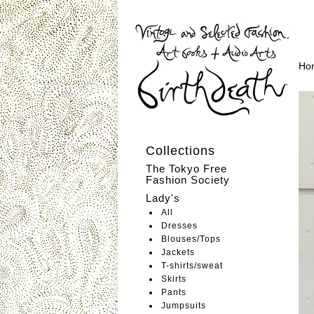
Ho
Collections
The Tokyo Free
Fashion Society
Lady's
All
Dresses
Blouses/Tops
Jackets
T-shirts/sweat
Skirts
Pants
Jumpsuits