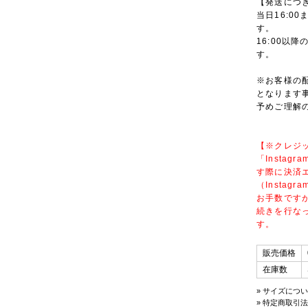
【発送につ
当日16:0
す。
16:00以
す。
※お客様の
となります
予めご理解
【※クレジ
「Insta
す際に決済
（Insta
お手数ですが
続きを行な
す。
販売価格
在庫数
» サイズにつ
» 特定商取引法