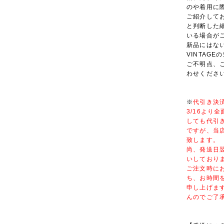
のや着用に
ご紹介しており
と判断した
いる場合が
新品にはな
VINTAG
ご不明点、
わせくださ
※
代引き決
3/16より
しても代引
ですが、当
致します。
尚、発送日
いしており
ご注文時に
ち、お時間
申し上げま
んのでご了