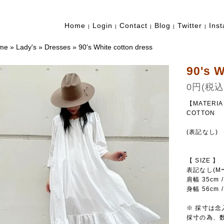
Home
Login
Contact
Blog
Twitter
Ins
|
|
|
|
|
me
»
Lady's
»
Dresses
»
90's White cotton dress
90's W
0円(税込
【MATERI
COTTON
(表記なし)
【 SIZE 】
表記なし(M
肩幅 35cm 
身幅 56cm 
※ 採寸は
採寸の為、