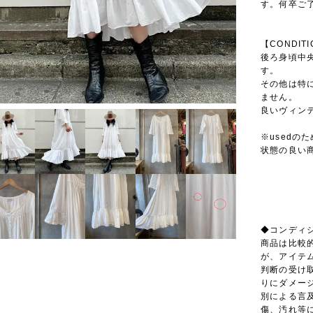
す。何卒ご
【CONDIT
後ろ身頃中
す。
その他は特
ません。
良いヴィン
※usedの
状態の良い
◆コンディ
商品は比較
が、アイテ
判断の受け
りにダメー
別による言
傷、汚れ等