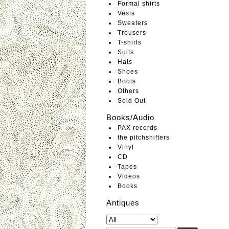
Formal shirts
Vests
Sweaters
Trousers
T-shirts
Suits
Hats
Shoes
Boots
Others
Sold Out
Books/Audio
PAX records
the pitchshifters
Vinyl
CD
Tapes
Videos
Books
Antiques