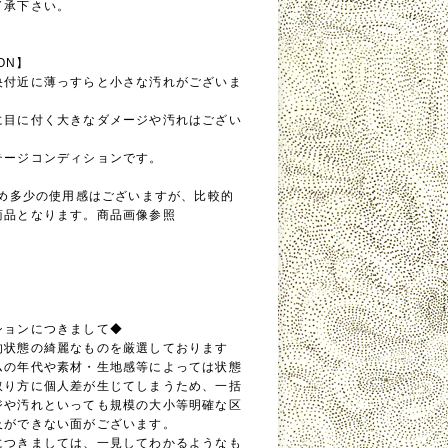
了承下さい。
ION】
央付近に薄っすらと小さな汚れがございま
に目に付く大きなダメージや汚れはござい
テージコンディションです。
ため多少の使用感はございますが、比較的
商品となります。商品画像参照
ションにつきまして◆
的状態の綺麗なものを厳選しております
ムの年代や素材・生地感等によっては状態
取り方に個人差が生じてしまうため、一括
ジや汚れといっても規模の大小等明確な区
及ができない面がございます。
につきましては、一見してわかるようなも