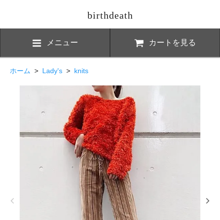
birthdeath
メニュー
カートを見る
ホーム
>
Lady's
>
knits