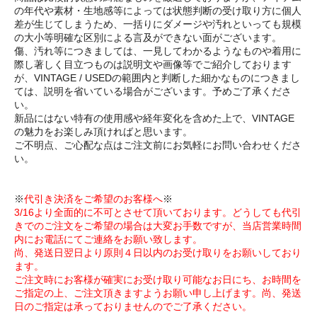
の年代や素材・生地感等によっては状態判断の受け取り方に個人
差が生じてしまうため、一括りにダメージや汚れといっても規模
の大小等明確な区別による言及ができない面がございます。
傷、汚れ等につきましては、一見してわかるようなものや着用に
際し著しく目立つものは説明文や画像等でご紹介しております
が、VINTAGE / USEDの範囲内と判断した細かなものにつきまし
ては、説明を省いている場合がございます。予めご了承くださ
い。
新品にはない特有の使用感や経年変化を含めた上で、VINTAGE
の魅力をお楽しみ頂ければと思います。
ご不明点、ご心配な点はご注文前にお気軽にお問い合わせくださ
い。
※
代引き決済をご希望のお客様へ
※
3/16より全面的に不可とさせて頂いております。どうしても代引
きでのご注文をご希望の場合は大変お手数ですが、当店営業時間
内にお電話にてご連絡をお願い致します。
尚、発送日翌日より原則４日以内のお受け取りをお願いしており
ます。
ご注文時にお客様が確実にお受け取り可能なお日にち、お時間を
ご指定の上、ご注文頂きますようお願い申し上げます。尚、発送
日のご指定は承っておりませんのでご了承ください。