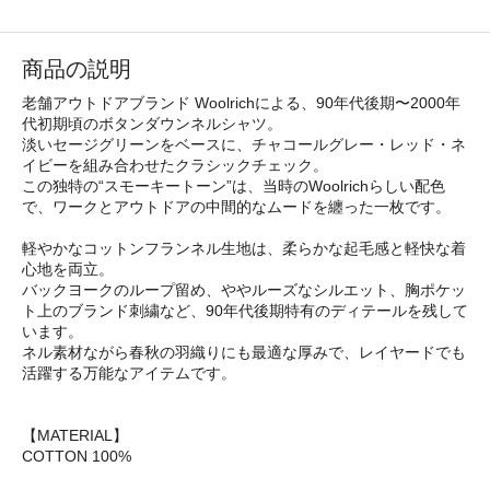
商品の説明
老舗アウトドアブランド Woolrichによる、90年代後期〜2000年
代初期頃のボタンダウンネルシャツ。
淡いセージグリーンをベースに、チャコールグレー・レッド・ネ
イビーを組み合わせたクラシックチェック。
この独特の“スモーキートーン”は、当時のWoolrichらしい配色
で、ワークとアウトドアの中間的なムードを纏った一枚です。
軽やかなコットンフランネル生地は、柔らかな起毛感と軽快な着
心地を両立。
バックヨークのループ留め、ややルーズなシルエット、胸ポケッ
ト上のブランド刺繍など、90年代後期特有のディテールを残して
います。
ネル素材ながら春秋の羽織りにも最適な厚みで、レイヤードでも
活躍する万能なアイテムです。
【MATERIAL】
COTTON 100%