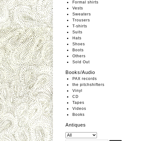
Formal shirts
Vests
Sweaters
Trousers
T-shirts
Suits
Hats
Shoes
Boots
Others
Sold Out
Books/Audio
PAX records
the pitchshifters
Vinyl
CD
Tapes
Videos
Books
Antiques