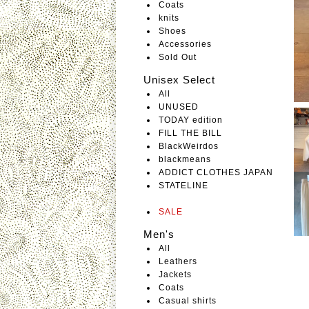
Coats
knits
Shoes
Accessories
Sold Out
Unisex Select
All
UNUSED
TODAY edition
FILL THE BILL
BlackWeirdos
blackmeans
ADDICT CLOTHES JAPAN
STATELINE
SALE
Men's
All
Leathers
Jackets
Coats
Casual shirts