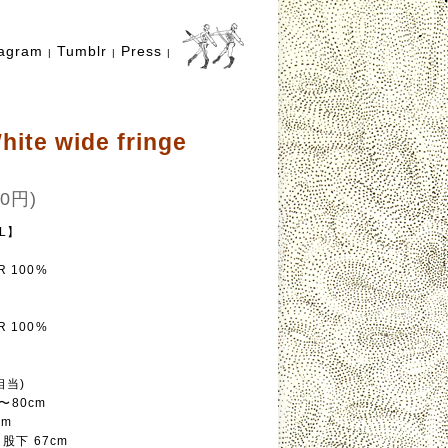
tagram
Tumblr
Press
|
|
|
hite wide fringe
0円)
AL】
R 100%
R 100%
相当)
〜80cm
cm
/ 股下 67cm