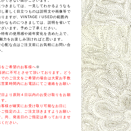
及ができない面がございます。
につきましては、一見してわかるようなも
際し著しく目立つものは説明文や画像等で
ますが、VINTAGE / USEDの範囲内
細かなものにつきましては、説明を省いて
ございます。予めご了承ください。
い特有の使用感や経年変化を含めた上で、
Eの魅力をお楽しみ頂ければと思います。
ご心配な点はご注文前にお気軽にお問い合
い。
済をご希望のお客様へ
※
全面的に不可とさせて頂いております。どう
きでのご注文をご希望の場合は大変お手数
店営業時間内にお電話にてご連絡をお願い
翌日より原則４日以内のお受け取りをお願
ます。
お客様が確実にお受け取り可能なお日に
をご指定の上、ご注文頂きますようお願い
す。尚、発送日のご指定は承っておりませ
承ください。