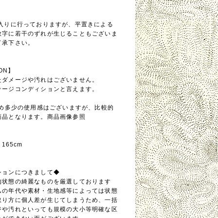
念入りに行っておりますが、平置きによる
数字に若干のずれが生じることもございま
了承下さい。
ION】
たダメージや汚れはございません。
テージコンディションと言えます。
ため多少の使用感はございますが、比較的
商品となります。商品画像参照
165cm
ションにつきまして◆
的状態の綺麗なものを厳選しております
ムの年代や素材・生地感等によっては状態
取り方に個人差が生じてしまうため、一括
ジや汚れといっても規模の大小等明確な区