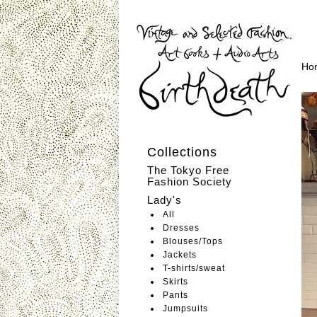
Ho
Collections
The Tokyo Free
Fashion Society
Lady's
All
Dresses
Blouses/Tops
Jackets
T-shirts/sweat
Skirts
Pants
Jumpsuits