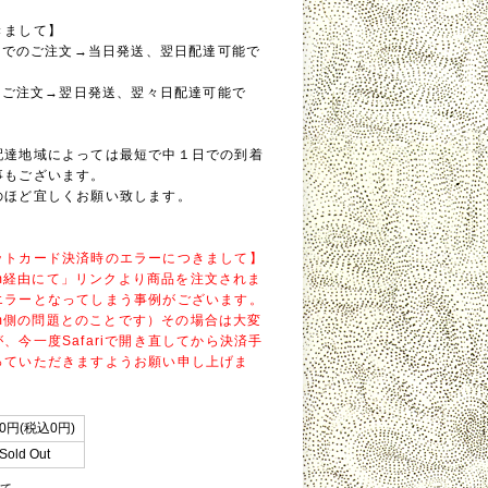
きまして】
0までのご注文→当日発送、翌日配達可能で
降のご注文→翌日発送、翌々日配達可能で
配達地域によっては最短で中１日での到着
事もございます。
のほど宜しくお願い致します。
ットカード決済時のエラーにつきまして】
gram経由にて」リンクより商品を注文されま
エラーとなってしまう事例がございます。
gram側の問題とのことです）その場合は大変
、今一度Safariで開き直してから決済手
っていただきますようお願い申し上げま
0円(税込0円)
Sold Out