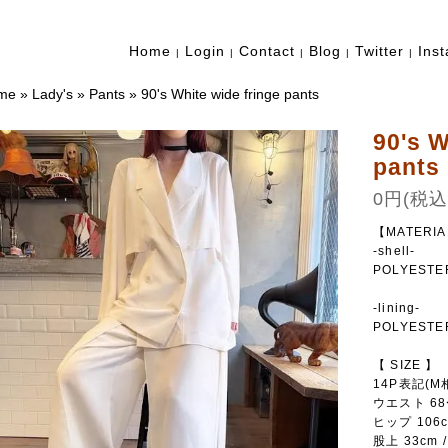
Home
Login
Contact
Blog
Twitter
Ins
|
|
|
|
|
me
»
Lady's
»
Pants
»
90's White wide fringe pants
90's W
pants
0円(税込
【MATERI
-shell-
POLYESTE
-lining-
POLYESTE
【 SIZE 】
14P表記(M
ウエスト 68
ヒップ 106
股上 33cm 