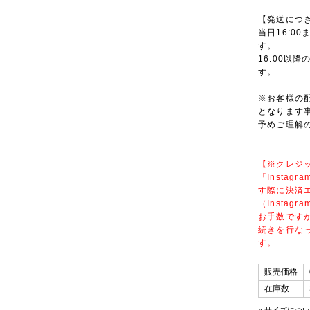
【発送につ
当日16:0
す。
16:00以
す。
※お客様の
となります
予めご理解
【※クレジ
「Insta
す際に決済
（Insta
お手数ですが
続きを行な
す。
販売価格
在庫数