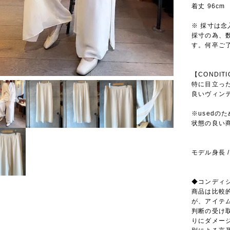
着丈 96cm
※ 採寸は
採寸の為、
す。何卒ご
【CONDIT
特に目立っ
良いヴィン
※usedの
状態の良い
モデル身長 / 
◆コンディ
商品は比較
が、アイテ
判断の受け
りにダメー