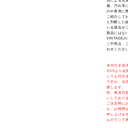
別による言
傷、汚れ等
のや着用に
ご紹介しており
と判断した
いる場合が
新品にはな
VINTAG
ご不明点、
わせくださ
※
代引き決
3/16より
しても代引
ですが、当
致します。
尚、発送日
いしており
ご注文時に
ち、お時間
申し上げま
んのでご了